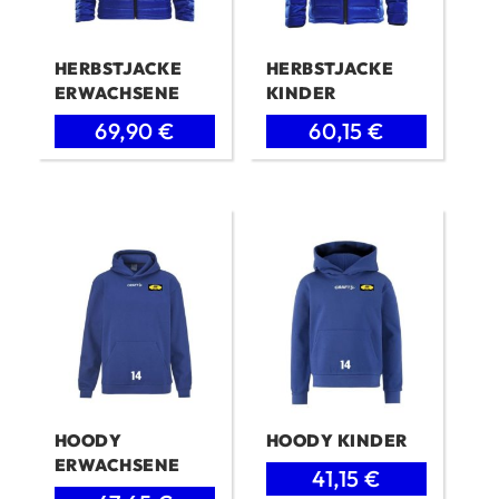
HERBSTJACKE
HERBSTJACKE
ERWACHSENE
KINDER
Ursprünglicher
Aktueller
Ursprünglicher
Aktueller
69,90
€
60,15
€
Preis
Preis
Preis
Preis
war:
ist:
war:
ist:
104,90 €
69,90 €.
89,90 €
60,15 €.
HOODY
HOODY KINDER
ERWACHSENE
Ursprünglicher
Aktueller
41,15
€