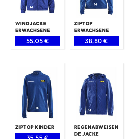
WINDJACKE
ZIPTOP
ERWACHSENE
ERWACHSENE
Ursprünglicher
Aktueller
Ursprünglicher
Aktueller
55,05
€
38,80
€
Preis
Preis
Preis
Preis
war:
ist:
war:
ist:
77,80 €
55,05 €.
47,80 €
38,80 €.
ZIPTOP KINDER
REGENABWEISEN
DE JACKE
Ursprünglicher
Aktueller
35,55
€