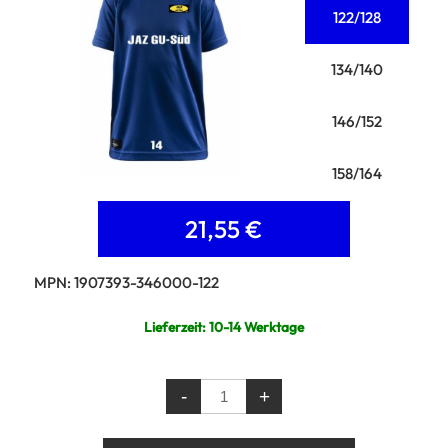
122/128
134/140
146/152
158/164
Lieferzeit:
10-14 Werktage
Ursprünglicher
Aktueller
21,55
€
Preis
Preis
MPN: 1907393-346000-122
war:
ist:
Lieferzeit:
10-14 Werktage
26,80 €
21,55 €.
Trainingsshirt
-
+
Kinder
Menge