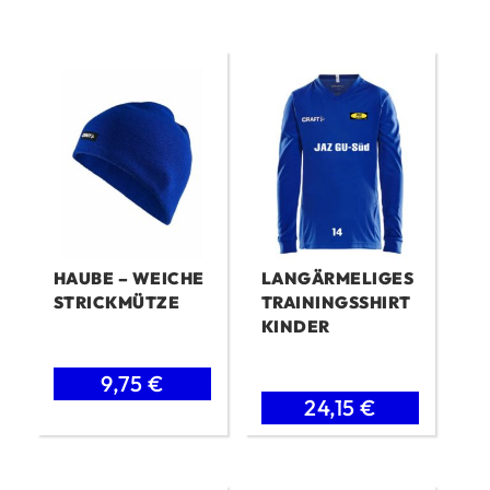
HAUBE – WEICHE
LANGÄRMELIGES
STRICKMÜTZE
TRAININGSSHIRT
KINDER
Ursprünglicher
Aktueller
9,75
€
Ursprünglicher
Aktueller
24,15
€
Preis
Preis
Preis
Preis
war:
ist:
war:
ist:
15 €
9,75 €.